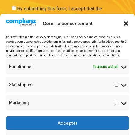
By submitting this form, I accept that the
information entered will be used and securely
Gérer le consentement
stored on the basis of my request by ExAdEx-Innov.
Pour offrir les meilleures expériences, nous utilisons des technologies telles que les
cookies pour stocker et/ou accéder aux informations des appareils. Le fait de consentir à
Send
ces technologies nous permettra de traiter des données telles que le comportement de
navigation ou les ID uniques sur ce site. Le fait de ne pas consentir ou de retirer son
consentement peut avoir un effet négatif sur certaines caractéristiques et fonctions.
Legal mentions
Fonctionnel
Toujours activé
Statistiques
Marketing
Accepter
HOME
MODELS
LONGEVITY LAB
OUR TEAM
CONTACT