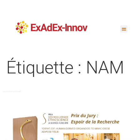
Étiquette :
NAM
EXADEX-INNOV WINS DESCROIX-VERNIER ETHICSCIENCE 2025 AWARD