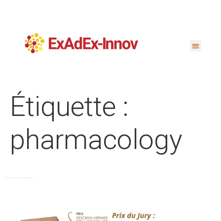
Étiquette :
pharmacology
EXADEX-INNOV WINS DESCROIX-VERNIER ETHICSCIENCE 2025 AWARD