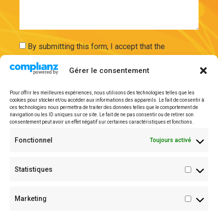
By submitting this form, I accept that the
information entered will be used and securely
Gérer le consentement
stored on the basis of my request by ExAdEx-Innov.
Pour offrir les meilleures expériences, nous utilisons des technologies telles que les
cookies pour stocker et/ou accéder aux informations des appareils. Le fait de consentir à
Send
ces technologies nous permettra de traiter des données telles que le comportement de
navigation ou les ID uniques sur ce site. Le fait de ne pas consentir ou de retirer son
consentement peut avoir un effet négatif sur certaines caractéristiques et fonctions.
Legal mentions
Fonctionnel
Toujours activé
Statistiques
Marketing